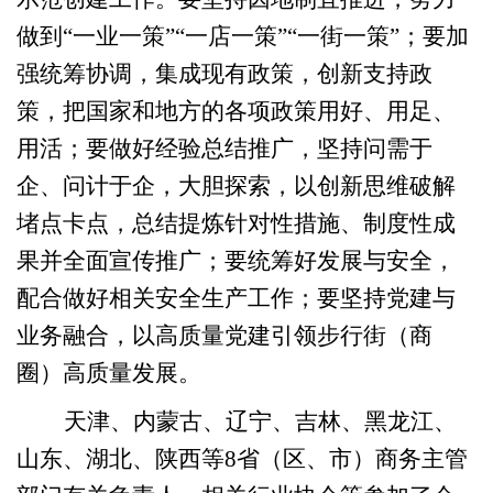
做到“一业一策”“
一店一策”“
一街一策”；要加
强统筹协调，
集成现有政策，
创新支持政
策，把国家和地方的各项政策用好、用足、
用活；
要做好经验总结推广，坚持问需于
企、问计于企，大胆探索，以创新思维破解
堵点卡点，
总结提炼针对性
措施、制度性成
果
并全面
宣传推广；
要统筹
好发展与安全，
配合做好
相关安全生产
工作；
要坚持党建与
业务融合，以高质量党建引领步行街（商
圈）高质量发展。
天津、内蒙古、辽宁、吉林、黑龙江、
山东、湖北、陕西等8省（区、市）商务主管