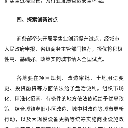
扩建全过程监管，
为行业发展营造安全环境。
四、探索
创新试点
商务部
牵头
开展零售业创新提升试点
，经城市
人民政府申报、省级商务主管部门推荐，择优将积极
性高、基础好、政策实的城市纳入全国试点
。
各地要在项目规划、改造审批、土地用途变
更、投资融资等方面
依法
给予盘活便利
。
组织市场
化、精准化招商，
有条件的地方
依法依规
给予优惠政
策
。
结合城镇老旧小区改造
、
城中村改造
等
城市更新
行动
，以及
大规模设备更新等统筹实施商业设施改