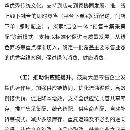
华优秀传统文化。支持到店与到家协同发展，推广线
上线下融合的即时零售（平台下单+就近配送，门店
下单+即时配送），探索
“
店仓一体
”“预售＋集采集
配”等新
模式。支持以标准化促进高质量发展，从绿
色商场等重点标准切入，确定一批覆盖主要零售业态
的优秀实践案例，促进绿色消费、健康消费。
鼓励大型零售企业发
（
五
）
推动
供应链
提升
。
挥优势作用，加强供应链协同，优化流通渠道，高效
衔接供销，促进降本增效。支持全供应链共管共享库
存，推广集采集配、统仓统配、供应商直配、自动补
货等模式，减少多级库存、重复运输及不必要的逆向
流通，让信息多跑路、商品少跑路。鼓励企业之间开