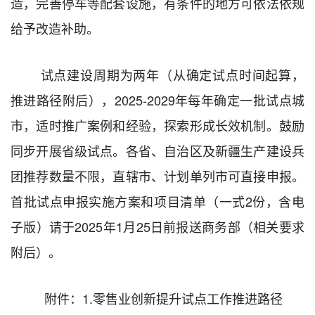
造，完善停车
等配套
设施，
有条件的地方
可
依法依规
给予改造补助。
试点
建设
周期为
两
年（从确定试点时间起算
，
推进路径附后），
202
5
-202
9
年
每年
确定一批试点城
市，适时推广案例和经验
，
探索形成长效机制
。
鼓励
同步开展
省级试点。
各省、自治区
及
新疆生产建设兵
团推荐数量不限，直辖市、计划单列市可直接申报。
首批
试点申报实施方案和项目清单
（一式
2
份，含电
子版）
请于
202
5
年
1
月
25
日前报送商务部
（相关要求
附
后
）。
附
件
：
1.
零售业创新提升试点工作推进路径