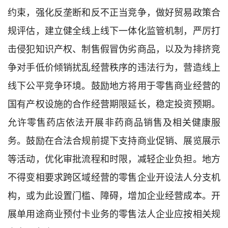
约束，强化反垄断和反不正当竞争，做好贸易政策合
规评估，
建立健全
线上线下一体化监管机制，
严厉
打
击侵犯知识产权、制售假冒伪劣商品，
以
及为排挤竞
争对手低价倾销扰乱经营秩序的违法行为，营造
线上
线下公平竞争环境。鼓励地方将用于零售商业经营的
国有产权设施的合作经营期限延长，稳定投资预期。
允许
零售药店
依法
开展非药商品销售及相关健康服
务。鼓励在
合法合规前提下支持
商业促销
、展览展示
等
活动，优化
审批流程和时限，减轻企业负担。
地方
不得变相要求跨区域经营的零售企业开设法人分支机
构，或为此设置门槛、障碍，增加企业经营成本。开
展单用途商业预付卡业务的零售法人企业应按相关规