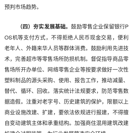
预判市场趋势。
鼓励零售企业保留银行
P
（
四
）
夯实发展基础
。
OS
机等支付方式，
不得拒绝人民币现金交易，
便利
老年人、外籍来华人员等群体消费。鼓励利用先进技
术，完善超市
等零售场所
防损机制。督促指导商品零
售场所开办单位
、网络零售企业等
按
要求做好
一次性
塑料制品的
源头采购、使用、报告工作，推动减量、
替代、循环、回收
。落实统计法规要求，防范零售数
据造假。
注重对老字号、历史建筑的保护，限额以上
商业设施改建、扩建，要依法依规进行报建，不得擅
自变动建筑主体和承重结构。加强商住混用建筑改建