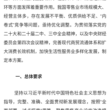
环
等方面发挥
着
重要作用。我国零售业
市场规模
大、
经营
主体多
，存在
发展不平衡
、优质
供给不足
、“内
卷式”竞争等问题，亟待优化调整
。
为贯彻落实党的
二十大和二十届二中、三中全会精神，以及中央财经
委员会第四次会议精神，完善现代商贸流通体系和扩
大消费长效机制，加快生活性服务业多样化发展，制
定本方案。
一、总体要求
坚持
以习近平新时代中国特色社会主义思想为
指导
，
完整、准确、全面贯彻新发展理念，
按照“全